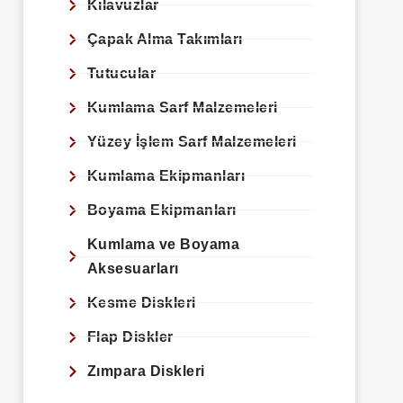
Kılavuzlar
Çapak Alma Takımları
Tutucular
Kumlama Sarf Malzemeleri
Yüzey İşlem Sarf Malzemeleri
Kumlama Ekipmanları
Boyama Ekipmanları
Kumlama ve Boyama
Aksesuarları
Kesme Diskleri
Flap Diskler
Zımpara Diskleri