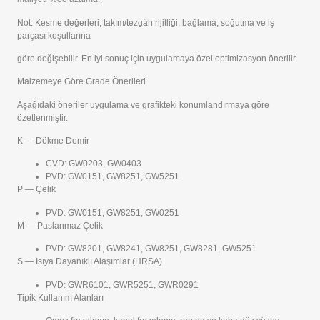
Not: Kesme değerleri; takım/tezgâh rijitliği, bağlama, soğutma ve iş
parçası koşullarına
göre değişebilir. En iyi sonuç için uygulamaya özel optimizasyon önerilir.
Malzemeye Göre Grade Önerileri
Aşağıdaki öneriler uygulama ve grafikteki konumlandırmaya göre
özetlenmiştir.
K — Dökme Demir
CVD: GW0203, GW0403
PVD: GW0151, GW8251, GW5251
P — Çelik
PVD: GW0151, GW8251, GW0251
M — Paslanmaz Çelik
PVD: GW8201, GW8241, GW8251, GW8281, GW5251
S — Isıya Dayanıklı Alaşımlar (HRSA)
PVD: GWR6101, GWR5251, GWR0291
Tipik Kullanım Alanları