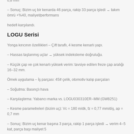
0,8 mm
– Sonuç: Bizim uç bir kenarda 46 parça, rakip 33 parça işledi → takım
ömrü +%40, maliyet/performans
hedefi karşılandı.
LOGU Serisi
Yonga kırıcının özellikleri – Çift taraflı, 4 kesme kenarlı yapı.
– Hassas taşlanmış uçlar → yüksek indeksleme doğruluğu.
– Küçük çap ve çok kenarlı yüksek verim: tavsiye edilen freze çap aralığı
16–32 mm.
Örnek uygulama – İş parçası: 45# çelik, otomotiv kalıp parçaları
– Soğutma: Basınçlı hava
– Karşılaştırma: Yabancı marka vs. LOGU030310ER–MM (GW8251)
– Kesme parametreleri (bizim uç): Vc = 180 m/dk, fz = 0,77 mm/diş, ap =
0,7 mm
– Sonuç: Bizim uç kenar başına 3 parça, rakip 1 parça işledi → verim 4–5
kat, parça başı maliyet 5