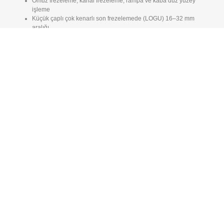
Omuz frezeleme, kanal frezeleme, rampa ve kaba düz yüzey
işleme
Küçük çaplı çok kenarlı son frezelemede (LOGU) 16–32 mm
aralığı
Yuvarlak uçların yerine yüksek ilerleme ve düşük maliyet (SOMT)
Neden High Feed?
Daha yüksek verim: Kenar başına daha fazla parça / daha yüksek
MRR
Daha düşük maliyet: Kenar sayısı × verim ile parça başı maliyet
düşer
Stabil süreç: Optimize kenar hazırlığı ve düşük ap ile titreşimsiz
kesim
Hızlı Teklif / Demo
Uygulamanızı paylaşın; malzemeye ve tezgâha göre önerilen uç, grade
ve başlangıç kesme
değerlerini birlikte belirleyelim.