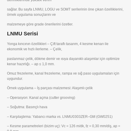
derinliklerinde yüksek verim
sağlar. Bu sayfa LNMU, LOGU ve SOMT serilerinin öne çıkan özelliklerini,
örnek uygulama sonuçlarını ve
malzemeye göre grade önerilerini özetler.
LNMU Serisi
Yonga kırıcının özellikleri – Çift taraflı tasarım, 4 kesme kenarı ile
ekonomik ve hızlı ilerleme. – Çelik,
paslanmaz çelik, dökme demir ve ısıya dayanıklı alaşımlar için optimize
kenar hazırlığı. – ap ≤ 1,0 mm.
Omuz frezeleme, kanal frezeleme, rampa ve sığ paso uygulamaları için
uygundur.
Örnek uygulama – İş parçası malzemesi: Alaşımlı çelik
– Operasyon: Kanal açma (cutter grooving)
– Soğutma: Basınçlı hava
– Karşılaştırma: Yabancı marka vs. LNMU0303ZER–GM (GW0251)
– Kesme parametreleri (bizim uç): Vc = 126 m/dk, fz = 0,30 mm/diş, ap =