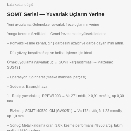
kata kadar düştü.
SOMT Serisi — Yuvarlak Uçların Yerine
Yeni uygulama: Geleneksel yuvarlak freze uçlarının yerine
Yonga kırıcının özellikleri – Genel frezelemede yüksek ilerleme.
– Konveks kesme kenarı, giriş darbesini azaltır ve darbe dayanımını artırır.
– Düz yüzey, boşaltma/cep ve helisel işleme için ideal.
Örnek uygulama (yuvarlak uç ↔ SOMT karşılaştırması) – Malzeme:
SUS431
– Operasyon: Spinneret (maske makinesi parçası)
– Soğutma: Basınçlı hava
1
– Rakip yuvarlak uç: RPEW1003 → Vc 271 m/dk, fz 0,91 mm/diş, ap 0,30
mm
– Bizim uç: SOMT140520–GM (GW0251) → Vc 178 m/dk, fz 1,23 mm/diş,
ap 1,0 mm
– Sonuç: Metal kaldırma oranı 3,6×, kesme performansı %300 artış, takım
maliyeti %80 azalma.