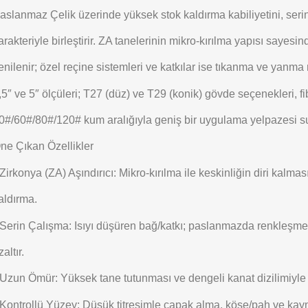
aslanmaz Çelik üzerinde yüksek stok kaldırma kabiliyetini, seri
arakteriyle birleştirir. ZA tanelerinin mikro-kırılma yapısı sayesin
enilenir; özel reçine sistemleri ve katkılar ise tıkanma ve yanma ri
,5″ ve 5″ ölçüleri; T27 (düz) ve T29 (konik) gövde seçenekleri, fib
0#/60#/80#/120# kum aralığıyla geniş bir uygulama yelpazesi s
ne Çıkan Özellikler
Zirkonya (ZA) Aşındırıcı: Mikro-kırılma ile keskinliğin diri kalma
aldırma.
Serin Çalışma: Isıyı düşüren bağ/katkı; paslanmazda renkleşme
zaltır.
Uzun Ömür: Yüksek tane tutunması ve dengeli kanat dizilimiyle t
Kontrollü Yüzey: Düşük titreşimle çapak alma, köşe/pah ve kayn