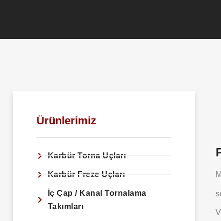
Ürünlerimiz
Karbür Torna Uçları
Karbür Freze Uçları
M
İç Çap / Kanal Tornalama
s
Takımları
V