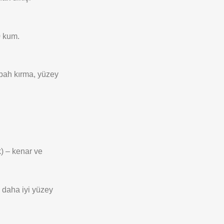
0 kum.
 pah kırma, yüzey
) – kenar ve
 daha iyi yüzey