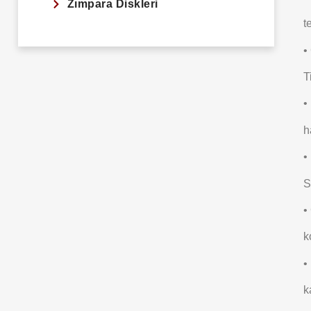
Zımpara Diskleri
t
•
T
•
h
•
S
•
k
•
k