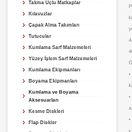
Takma Uçlu Matkaplar
P
Kılavuzlar
k
Çapak Alma Takımları
y
Tutucular
4
Kumlama Sarf Malzemeleri
4
Yüzey İşlem Sarf Malzemeleri
Ö
Kumlama Ekipmanları
•
Boyama Ekipmanları
k
Kumlama ve Boyama
•
Aksesuarları
a
Kesme Diskleri
•
Flap Diskler
•