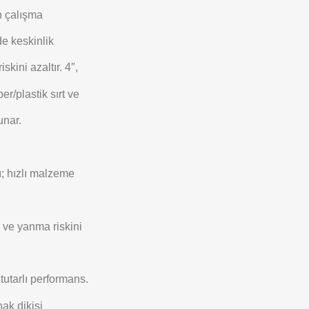
n çalışma
de keskinlik
skini azaltır. 4″,
er/plastik sırt ve
unar.
sı; hızlı malzeme
 ve yanma riskini
utarlı performans.
ak dikişi