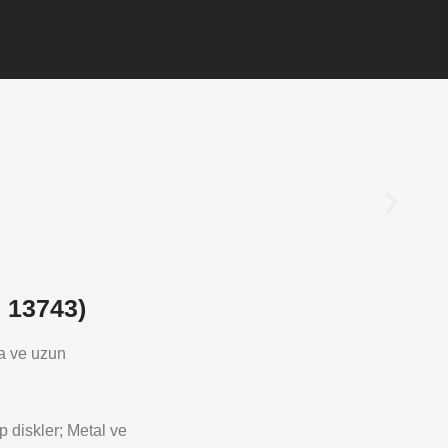
 13743)
ma ve uzun
 diskler; Metal ve