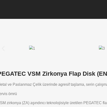
PEGATEC VSM Zirkonya Flap Disk (EN
etal ve Paslanmaz Çelik üzerinde agresif taşlama, serin çalış
ervis ömrü
SM zirkonya (ZA) aşındırıcı teknolojisiyle üretilen PEGATEC flap