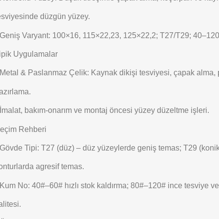
esviyesinde düzgün yüzey.
Geniş Varyant: 100×16, 115×22,23, 125×22,2; T27/T29; 40–12
ipik Uygulamalar
Metal & Paslanmaz Çelik: Kaynak dikişi tesviyesi, çapak alma,
azırlama.
İmalat, bakım-onarım ve montaj öncesi yüzey düzeltme işleri.
eçim Rehberi
Gövde Tipi: T27 (düz) – düz yüzeylerde geniş temas; T29 (konik
onturlarda agresif temas.
Kum No: 40#–60# hızlı stok kaldırma; 80#–120# ince tesviye ve
alitesi.