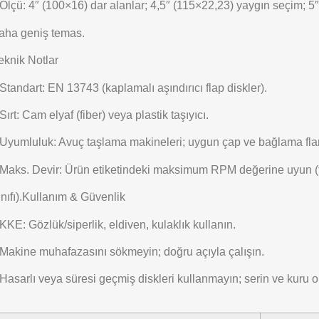
Ölçü: 4″ (100×16) dar alanlar; 4,5″ (115×22,23) yaygın seçim; 5
aha geniş temas.
eknik Notlar
Standart: EN 13743 (kaplamalı aşındırıcı flap diskler).
Sırt: Cam elyaf (fiber) veya plastik taşıyıcı.
Uyumluluk: Avuç taşlama makineleri; uygun çap ve bağlama fla
Maks. Devir: Ürün etiketindeki maksimum RPM değerine uyun (t
nıfı).
Kullanım & Güvenlik
KKE: Gözlük/siperlik, eldiven, kulaklık kullanın.
Makine muhafazasını sökmeyin; doğru açıyla çalışın.
Hasarlı veya süresi geçmiş diskleri kullanmayın; serin ve kuru 