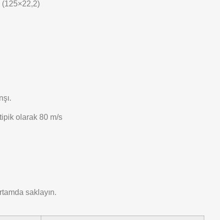
″ (125×22,2)
nşı.
ipik olarak 80 m/s
ortamda saklayın.